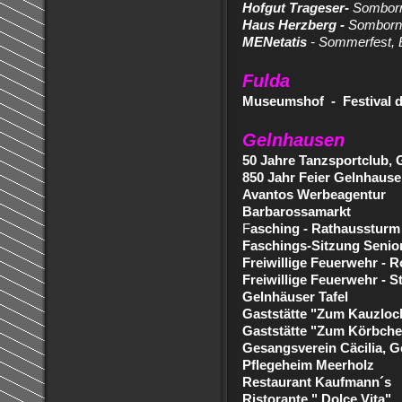
Hofgut Trageser-
Sombor
Haus Herzberg -
Somborn
MENetatis
- Sommerfest, 
Fulda
Museumshof - Festival d
Gelnhausen
50 Jahre Tanzsportclub, 
850 Jahr Feier Gelnhaus
Avantos Werbeagentur
Barbarossamarkt
F
asching - Rathaussturm 
Faschings-Sitzung Seniore
Freiwillige Feuerwehr - R
Freiwillige Feuerwehr - S
Gelnhäuser Tafel
Gaststätte "Zum Kauzloc
Gaststätte "Zum Körbch
Gesangsverein Cäcilia, 
Pflegeheim Meerholz
Restaurant Kaufmann´s
Ristorante " Dolce Vita"