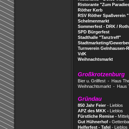
Ristorante "Zum Paradie
Röther Kerb
RSV Röther Spaßverein 
Schelmenmarkt
Sommerfest
-
DRK / Roth
SPD Bürgerfest
Stadthalle "Tanztreff"
Stadtmarketing/Gewerbeve
Turnverein Gelnhausen-
VdK
Weihnachtsmarkt
Großkrotzenburg
Bier u. Grillfest - Haus Th
Weihnachtsmarkt - Haus 
Gründau
850 Jahr Feier
- Lieblos
APZ des MKK -
Lieblos
Fürstliche Remise -
Mittel
Gut Hühnerhof -
Gettenba
Helferfest - Tafel
- Lieblos