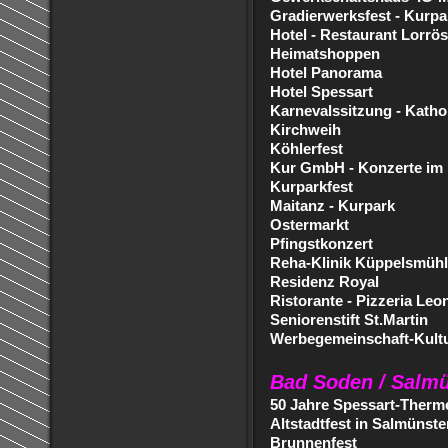
Gradierwerksfest - Kurpa
Hotel - Restaurant Lorrö
Heimatshoppen
Hotel Panorama
Hotel Spessart
Karnevalssitzung - Katho
Kirchweih
Köhlerfest
Kur GmbH - Konzerte im
Kurparkfest
Maitanz - Kurpark
Ostermarkt
Pfingstkonzert
Reha-Klinik Küppelsmüh
Residenz Royal
Ristorante - Pizzeria Leo
Seniorenstift St.Martin
Werbegemeinschaft-Kultu
Bad Soden / Salmü
50 Jahre Spessart-Therm
Altstadtfest in Salmünste
Brunnenfest