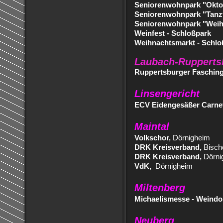
Seniorenwohnpark "Okto
Seniorenwohnpark "Tanz
Seniorenwohnpark "Weih
Weinfest - Schloßpark
Weihnachtsmarkt - Schlo
Laubach-Rupperts
Ruppertsburger Faschin
Linsengericht
ECV Eidengesäßer Carnev
Maintal
Volkschor,
Dörnigheim
DRK Kreisverband,
Bisch
DRK Kreisverband,
Dörni
VdK,
Dörnigheim
Miltenberg
Michaelismesse - Weindo
Neuberg