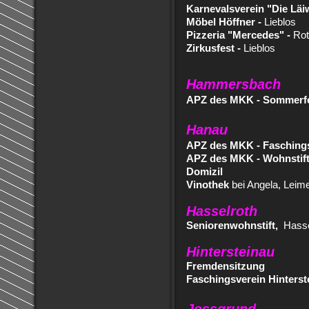
Karnevalsverein "Die Läiw
Möbel Höffner -
Lieblos
Pizzeria "Mercedes" -
Rot
Zirkusfest -
Lieblos
Hammersbach
APZ des MKK -
Sommerf
Hanau
APZ des MKK - Faschings
APZ des MKK - Wohnstif
Domizil
Vinothek
bei Angela, Leim
Hasselroth
Seniorenwohnstift,
Hasse
Hintersteinau
Fremdensitzung
Faschingsverein Hinterst