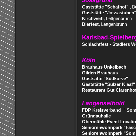
Jossgrund
Gaststätte "Schafhof" ,
Bu
Gaststätte "Jossastuben
Kirchweih,
Lettgenbrunn
Bierfest,
Lettgenbrunn
Karlsbad-Spielber
Schlachtfest - Stadlers W
Köln
Brauhaus Unkelbach
Gilden Brauhaus
Gastsätte "Südkurve"
Gaststätte "Sülzer Klaaf"
Restaurant Gut Clarenho
Langenselbold
FDP Kreisverband "Som
Gründauhalle
Obermühle Event Locati
Seniorenwohnpark "Fasch
Seniorenwohnpark "Som