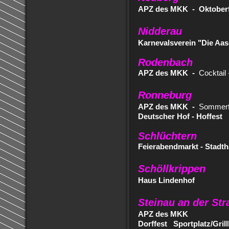
APZ des MKK - Oktoberf
Nidderau
Karnevalsverein "Die Aa
Rodenbach
APZ des MKK -
Cocktail 
Ronneburg
APZ des MKK -
Sommerfe
Deutscher Hof - Hoffest
Schlüchtern
Feierabendmarkt - Stadtha
Schöllkrippen
Haus Lindenhof
Steinau an der Str
APZ des MKK
Dorffest
Sportplatz/Grill