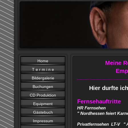
Home
Meine Re
T e r m i n e
Emp
Bildergalerie
Buchungen
Hier durfte ic
CD Produktion
Fernsehauftritte
Equipment
HR Fernsehen
Gästebuch
" Nordhessen feiert Karn
Impressum
Privatfernsehen LT-V " 